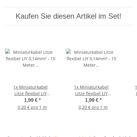
Kaufen Sie diesen Artikel im Set!
1x
Miniaturkabel
1x
Miniaturkabel
Litze flexibel LIY
Litze flexibel LIY
0,14mm² - 10 Meter
0,14mm² - 10 Meter
0,
1,99 €
*
1,99 €
*
Ring blau
Ring braun
0,20 € pro 1 m
0,20 € pro 1 m