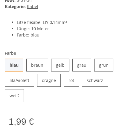
HAN:
5-01-34
Kategorie:
Kabel
Litze flexibel LIY 0,14mm²
Länge: 10 Meter
Farbe: blau
Farbe
blau
braun
gelb
grau
grün
blau
braun
gelb
grau
grün
lila/violett
oragne
rot
schwarz
lila/violett
oragne
rot
schwarz
weiß
weiß
1,99 €