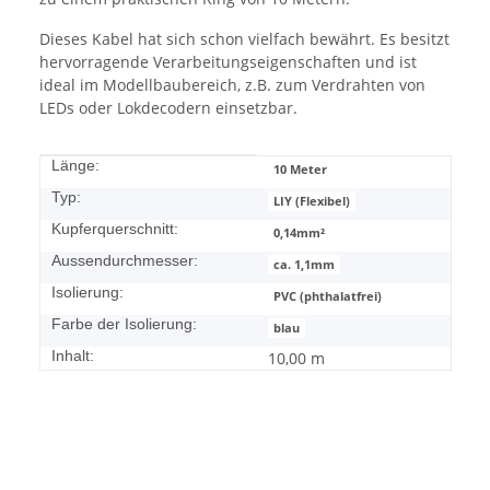
Dieses Kabel hat sich schon vielfach bewährt. Es besitzt
hervorragende Verarbeitungseigenschaften und ist
ideal im Modellbaubereich, z.B. zum Verdrahten von
LEDs oder Lokdecodern einsetzbar.
Produkteigenschaft
Wert
Länge:
10 Meter
Typ:
LIY (Flexibel)
Kupferquerschnitt:
0,14mm²
Aussendurchmesser:
ca. 1,1mm
Isolierung:
PVC (phthalatfrei)
Farbe der Isolierung:
blau
Inhalt:
10,00 m