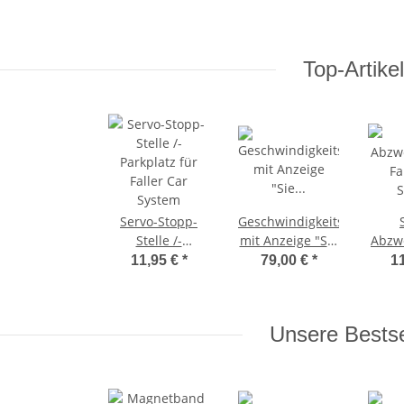
Top-Artikel
Servo-Stopp-
Geschwindigkeitsmessung
Stelle /-
mit Anzeige "Sie
Abzw
Parkplatz für
fahren" fürs
Fa
11,95 €
*
79,00 €
*
1
Faller Car
Faller Car
S
System
System / H0
Unsere Bestse