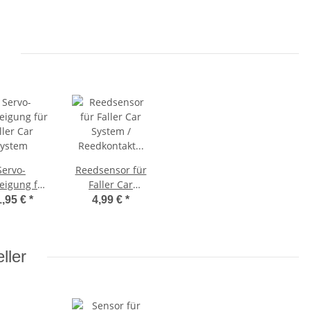
Servo-
Reedsensor für
eigung für
Faller Car
ller Car
System /
1,95 €
*
4,99 €
*
ystem
Reedkontakt
ähnlich 161773 -
sehr
ller
empfindlich