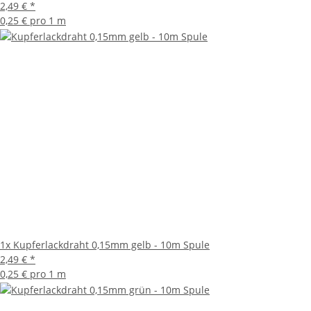
2,49 €
*
0,25 € pro 1 m
1x
Kupferlackdraht 0,15mm gelb - 10m Spule
2,49 €
*
0,25 € pro 1 m