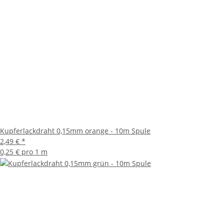
Kupferlackdraht 0,15mm orange - 10m Spule
2,49 €
*
0,25 € pro 1 m