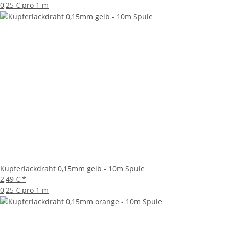
0,25 € pro 1 m
Kupferlackdraht 0,15mm gelb - 10m Spule
2,49 €
*
0,25 € pro 1 m