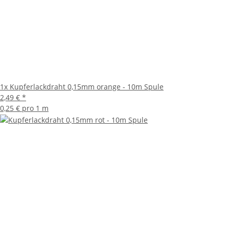
1x
Kupferlackdraht 0,15mm orange - 10m Spule
2,49 €
*
0,25 € pro 1 m