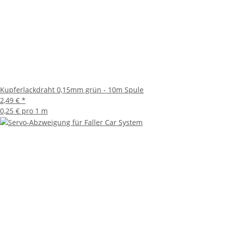
Kupferlackdraht 0,15mm grün - 10m Spule
2,49 €
*
0,25 € pro 1 m