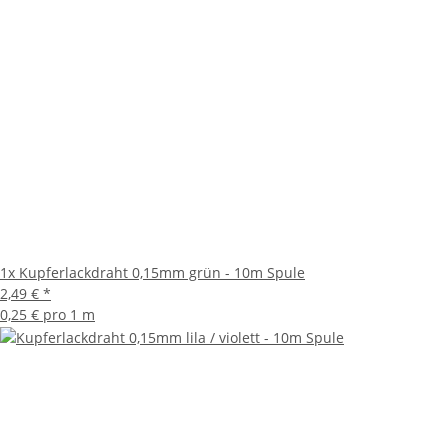
1x
Kupferlackdraht 0,15mm grün - 10m Spule
2,49 €
*
0,25 € pro 1 m